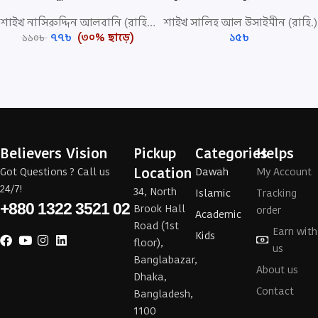
মানবরচিত বিধানে ফয়সালার হুকুম
উত্তরণের উপায়
শাইখ নাসিরুদ্দিন আলবানি (রাহি.)
,
শাইখ বিন বায (রাহি.)
শাইখ সালিহ আল উসাইমীন (রাহি.)
,
শাইখ সালিহ
৭৭
৳
(৩০% ছাড়ে)
১৫
৳
১১০
৳
Believers Vision
Pickup
Categories
Helps
Location
Got Questions ? Call us
Dawah
My Account
24/7!
34, North
Islamic
Tracking
+880 1322 3521 02
Brook Hall
order
Academic
Road (1st
Earn with
Kids
floor),
us
Banglabazar,
About us
Dhaka,
Contact
Bangladesh,
1100