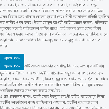
পালন করা, সম্পদ থাকলে যাকাত আদায় করা, সামর্থ্য থাকলে হজ্জ
সম্পাদন করা ইত্যাদি। এসব বিষয়ে জ্ঞানার্জন করা তাদের ওপর ওয়াজিব।
এসব বিষয়ে অজ্ঞ থাকার কোনো সুযোগ নেই। দীনী জ্ঞানার্জন প্রতিটি মুসলিম
নর-নারীর ওপর ফরয। ইমাম ইবনুল জাওযী রাহিমাহুল্লাহ বলেন, ‘মহিলারা
পুরুষের মতোই শরীআতের দায়িত্বপ্রাপ্তা। তাই তাদের ওপর যেসব বিষয়
ওয়াজিব ও ফরয, সেসব বিষয়ে জ্ঞান অর্জন করা তাদের জন্য ওয়াজিব; যাতে
তারা তাদের ওপর অর্পিত বিধানসমূহ যথাযথ ও সুষ্ঠুভাবে পালন করতে
পারে।
Open Book
এটি অত্যন্ত চমৎকার ও পর্যাপ্ত বিষয়বস্তু সম্পন্ন একটি গ্রন্থ।
Open Book
মুসলিম নারীদের জন্য প্রয়োজনীয় আলোচনাসমূহ আমি এখানে একত্রিত
করেছি, যেমন—ইলম, আকীদা, ফিকহ, হুকুম-আহকাম, আদব ইত্যাদি। যাতে
তারা সঠিক উপায়ে দীন পালন করতে পারে এবং শারীআহ ও সুন্নাহসম্মত
পদ্ধতিতে ইবাদত সম্পাদন করতে সমর্থ হয়।
এ গ্রন্থ প্রণয়নের কারণ: আমি ইমাম ইবনুল জাওযী রচিত ‘আহকামুন নিসা’
গ্রন্থটির তাহকীকের কাজ করছিলাম। দেখলাম, গ্রন্থটির অধ্যায়গুলোর
বিন্যাস অত্যন্ত সুন্দর। বিষয়বস্তুও চমকপ্রদ। তবে আধুনিক যুগের মহিলাদের