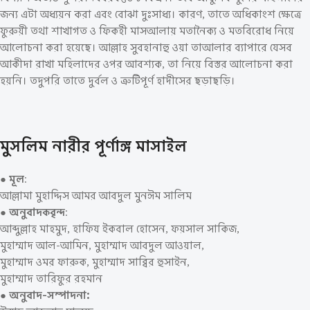
জন্য এটা অধ্যয়ন করা এবং বোঝা দুঃসাধ্য। কারণ, তাতে অধিকাংশ ক্ষেত্রে
ফুরুয়ী তথা শাখাগত ও ফিকহী মাসআলায় মতানৈক্য ও মতবিরোধ নিয়ে
আলোচনা করা হয়েছে। আল্লাহ সুবহানাহু ওয়া তাআলার ব্যাপারে যেসব
আকীদা রাখা মহিলাদের ওপর আবশ্যক, তা নিয়ে বিস্তর আলোচনা করা
হয়নি। তদুপরি তাতে দুর্বল ও ত্রুটিপূর্ণ হাদীসের ছড়াছড়ি।
মুসলিম নারীর পূর্ণাঙ্গ মাসাইল
● মূল
:
আল্লামা মুহাদ্দিস আমর আবদুল মুনঈম সালিম
● অনুবাদকবৃন্দ
:
আব্দুল্লাহ মাহমুদ, হাফিয ইকবাল হোসেন, ফয়সাল সাকিজ,
মুহাম্মাদ আল-আমিন, মুহাম্মাদ আবদুল আওয়াল,
মুহাম্মাদ ওমর ফারুক, মুহাম্মাদ সাব্বির হুসাইন,
মুহাম্মাদ তারিফুর রহমান
● অনুবাদ-সম্পাদনা: