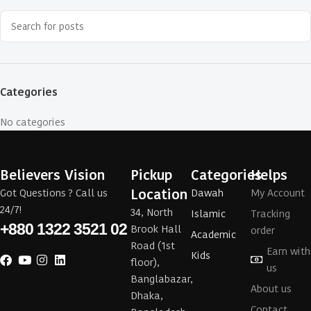
Categories
No categories
Believers Vision
Pickup
Categories
Helps
Location
Got Questions ? Call us
Dawah
My Account
24/7!
34, North
Islamic
Tracking
+880 1322 3521 02
Brook Hall
order
Academic
Road (1st
Earn with
Kids
floor),
us
Banglabazar,
About us
Dhaka,
Contact