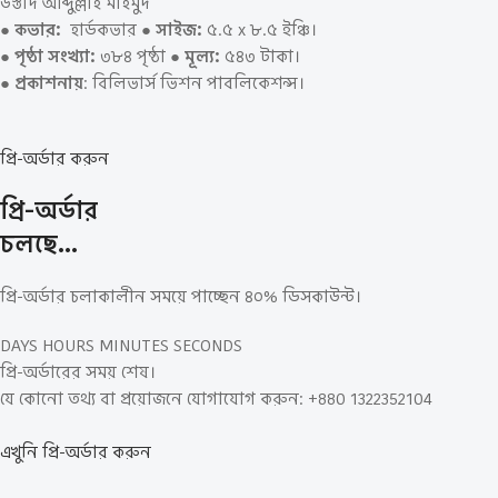
উস্তাদ আব্দুল্লাহ মাহমুদ
● কভার:
হার্ডকভার ●
সাইজ:
৫.৫ x ৮.৫ ইঞ্চি।
● পৃষ্ঠা সংখ্যা:
৩৮৪ পৃষ্ঠা ●
মূল্য:
৫৪৩ টাকা।
●
প্রকাশনায়
: বিলিভার্স ভিশন পাবলিকেশন্স।
প্রি-অর্ডার করুন
প্রি-অর্ডার
চলছে…
প্রি-অর্ডার চলাকালীন সময়ে পাচ্ছেন ৪০% ডিসকাউন্ট।
DAYS HOURS MINUTES SECONDS
প্রি-অর্ডারের সময় শেষ।
যে কোনো তথ্য বা প্রয়োজনে যোগাযোগ করুন: +880 1322352104
এখুনি প্রি-অর্ডার করুন