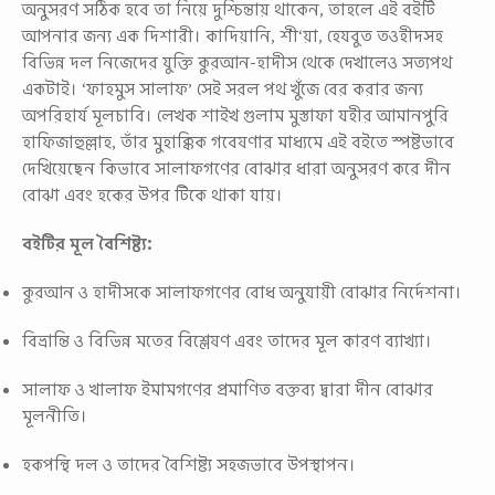
অনুসরণ সঠিক হবে তা নিয়ে দুশ্চিন্তায় থাকেন, তাহলে এই বইটি
আপনার জন্য এক দিশারী। কাদিয়ানি, শী‘য়া, হেযবুত তওহীদসহ
বিভিন্ন দল নিজেদের যুক্তি কুরআন-হাদীস থেকে দেখালেও সত্যপথ
একটাই। ‘ফাহমুস সালাফ’ সেই সরল পথ খুঁজে বের করার জন্য
অপরিহার্য মূলচাবি। লেখক শাইখ গুলাম মুস্তাফা যহীর আমানপুরি
হাফিজাহুল্লাহ, তাঁর মুহাক্কিক গবেষণার মাধ্যমে এই বইতে স্পষ্টভাবে
দেখিয়েছেন কিভাবে সালাফগণের বোঝার ধারা অনুসরণ করে দীন
বোঝা এবং হকের উপর টিকে থাকা যায়।
বইটির মূল বৈশিষ্ট্য:
কুরআন ও হাদীসকে সালাফগণের বোধ অনুযায়ী বোঝার নির্দেশনা।
বিভ্রান্তি ও বিভিন্ন মতের বিশ্লেষণ এবং তাদের মূল কারণ ব্যাখ্যা।
সালাফ ও খালাফ ইমামগণের প্রমাণিত বক্তব্য দ্বারা দীন বোঝার
মূলনীতি।
হকপন্থি দল ও তাদের বৈশিষ্ট্য সহজভাবে উপস্থাপন।