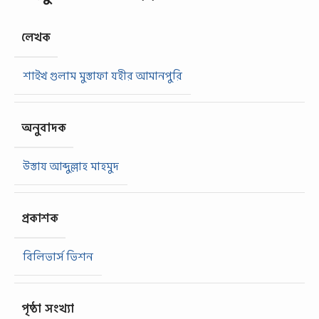
লেখক
শাইখ গুলাম মুস্তাফা যহীর আমানপুরি
অনুবাদক
উস্তায আব্দুল্লাহ মাহমুদ
প্রকাশক
বিলিভার্স ভিশন
পৃষ্ঠা সংখ্যা