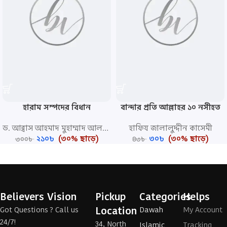
হারাম সম্পদের বিধান
বান্দার প্রতি আল্লাহর ১০ নসীহত
ড. আব্বাস আহমাদ মুহাম্মাদ আল-বায
হাফিয জালালুদ্দীন কাসেমী
২১০
৳
(৩০% ছাড়ে)
৩০
৳
(৩০% ছাড়ে)
৩০০
৳
৪৩
৳
Believers Vision
Pickup
Categories
Helps
Location
Got Questions ? Call us
Dawah
My Account
24/7!
34, North
Islamic
Tracking