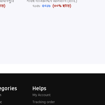
 আমানপুরি
শাইখ নাসিরুদ্দিন আলবানি (রাহি.)
ড়ে)
৫০১
৳
(৩০% ছাড়ে)
৭১৫
৳
egories
Helps
h
My Account
ic
Tracking order