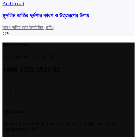
Add to cart
মুসলিম জাতির দুর্দশার কারণ ও উত্তরণের উপায়
শাইখ সালিহ আল উসাইমীন (রাহি.)
১৫
৳
Believers Vision
Got Questions ? Call us 24/7!
+880 1322 3521 02
Pickup Location
34, North Brook Hall Road (1st floor), Banglabazar, Dhaka,
Bangladesh, 1100