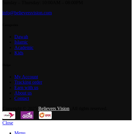
Sunday – Thursday: 10:00AM – 08:00PM
info@believersvision.com
Categories
Dawah
Islamic
Academic
Kids
Helps
My Account
Tracking order
Earn with us
About us
Contact
Copyright © 2025
Believers Vision
. All rights reserved.
Close
Menu