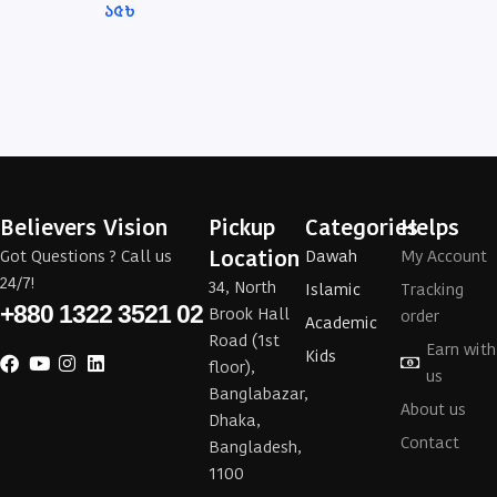
১৫
৳
Believers Vision
Pickup
Categories
Helps
Location
Got Questions ? Call us
Dawah
My Account
24/7!
34, North
Islamic
Tracking
+880 1322 3521 02
Brook Hall
order
Academic
Road (1st
Earn with
Kids
floor),
us
Banglabazar,
About us
Dhaka,
Contact
Bangladesh,
1100