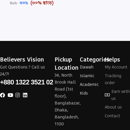
৩০
৳
(৩০% ছাড়ে)
৪৩
৳
Believers Vision
Pickup
Categories
Helps
Location
Got Questions ? Call us
Dawah
My Account
24/7!
34, North
Islamic
Tracking
+880 1322 3521 02
Brook Hall
order
Academic
Road (1st
Earn with
Kids
floor),
us
Banglabazar,
About us
Dhaka,
Contact
Bangladesh,
1100