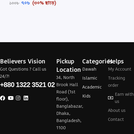
৭০
৳
(৩০% ছাড়ে)
১০০
৳
Believers Vision
Pickup
Categories
Helps
Location
Got Questions ? Call us
Dawah
My Account
24/7!
34, North
Islamic
Tracking
+880 1322 3521 02
Brook Hall
order
Academic
Road (1st
Earn with
Kids
floor),
us
Banglabazar,
About us
Dhaka,
Contact
Bangladesh,
1100