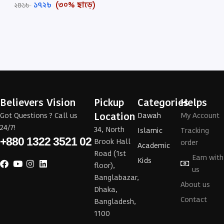
১৭২
৳
(৩০% ছাড়ে)
২৪৬
৳
Believers Vision
Pickup
Categories
Helps
Location
Got Questions ? Call us
Dawah
My Account
24/7!
34, North
Islamic
Tracking
+880 1322 3521 02
Brook Hall
order
Academic
Road (1st
Earn with
Kids
floor),
us
Banglabazar,
About us
Dhaka,
Contact
Bangladesh,
1100