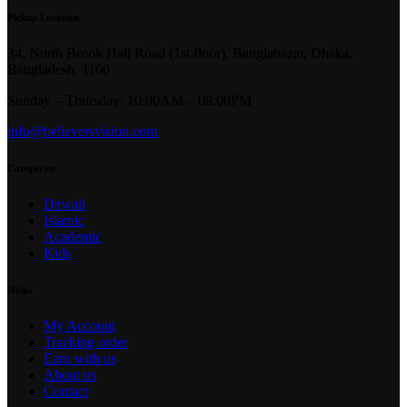
Pickup Location
34, North Brook Hall Road (1st floor), Banglabazar, Dhaka,
Bangladesh, 1100
Sunday – Thursday: 10:00AM – 08:00PM
info@believersvision.com
Categories
Dawah
Islamic
Academic
Kids
Helps
My Account
Tracking order
Earn with us
About us
Contact