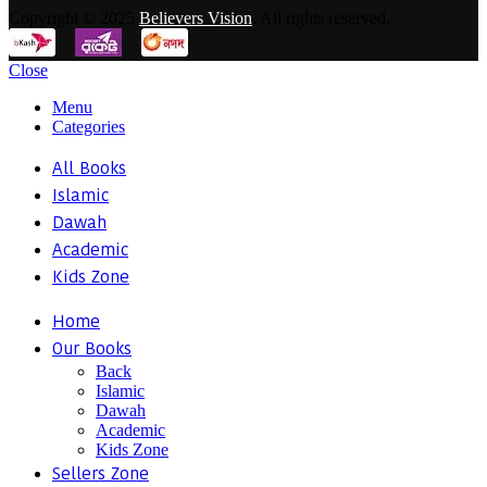
Copyright © 2025
Believers Vision
. All rights reserved.
Close
Menu
Categories
All Books
Islamic
Dawah
Academic
Kids Zone
Home
Our Books
Back
Islamic
Dawah
Academic
Kids Zone
Sellers Zone