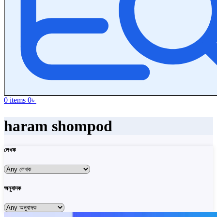
0
items
0
৳
haram shompod
লেখক
অনুবাদক