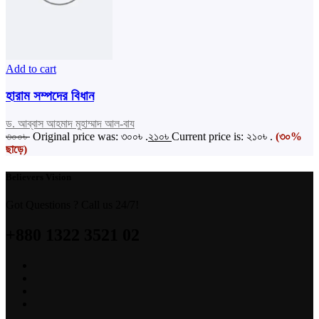
Add to cart
হারাম সম্পদের বিধান
ড. আব্বাস আহমাদ মুহাম্মাদ আল-বায
৩০০
৳
Original price was: ৩০০৳ .
২১০
৳
Current price is: ২১০৳ .
(৩০%
ছাড়ে)
Believers Vision
Got Questions ? Call us 24/7!
+880 1322 3521 02